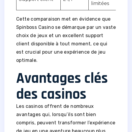
limitées
Cette comparaison met en évidence que
Spinboss Casino se démarque par un vaste
choix de jeux et un excellent support
client disponible à tout moment, ce qui
est crucial pour une expérience de jeu
optimale.
Avantages clés
des casinos
Les casinos offrent de nombreux
avantages qui, lorsqu’ils sont bien
compris, peuvent transformer l’expérience
de jeu en une aventure beaucoup plus