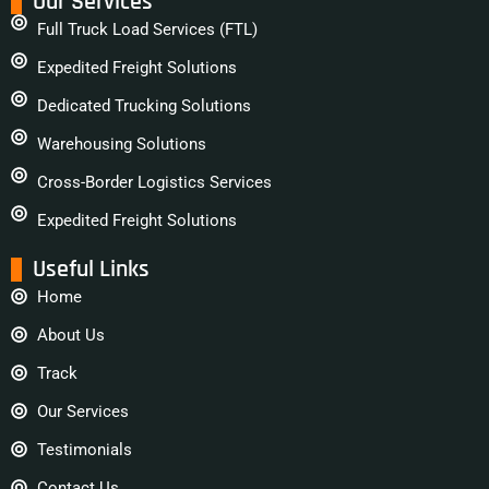
Our Services
Full Truck Load Services (FTL)
Expedited Freight Solutions
Dedicated Trucking Solutions
Warehousing Solutions
Cross-Border Logistics Services
Expedited Freight Solutions
Useful Links
Home
About Us
Track
Our Services
Testimonials
Contact Us