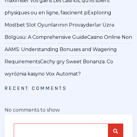
maximiser vos gains Les casinos, qu’ils soient
physiques ou en ligne, fascinent p
Exploring
Mostbet Slot Oyunlarının Provayderlər Üzrə
Bölgüsü: A Comprehensive Guide
Casino Online Non
AAMS: Understanding Bonuses and Wagering
Requirements
Cechy gry Sweet Bonanza: Co
wyróżnia kasyno Vox Automat?
RECENT COMMENTS
No comments to show.