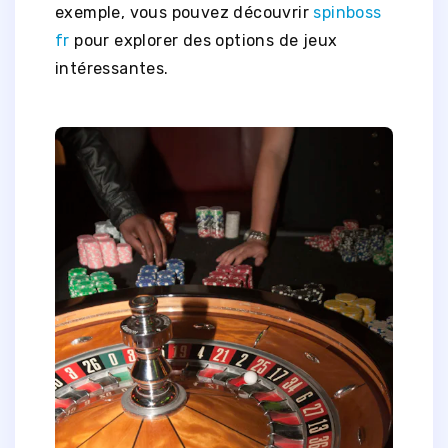
exemple, vous pouvez découvrir
spinboss
fr
pour explorer des options de jeux
intéressantes.