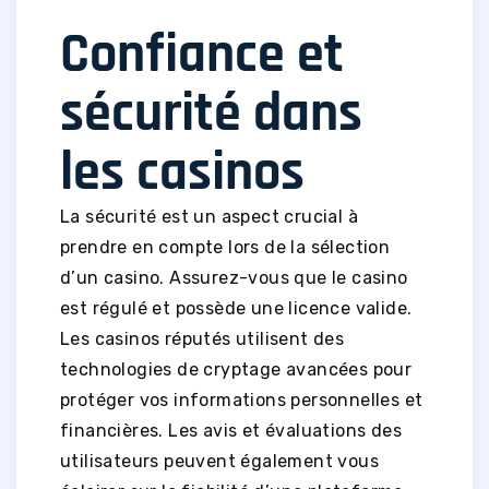
Confiance et
sécurité dans
les casinos
La sécurité est un aspect crucial à
prendre en compte lors de la sélection
d’un casino. Assurez-vous que le casino
est régulé et possède une licence valide.
Les casinos réputés utilisent des
technologies de cryptage avancées pour
protéger vos informations personnelles et
financières. Les avis et évaluations des
utilisateurs peuvent également vous