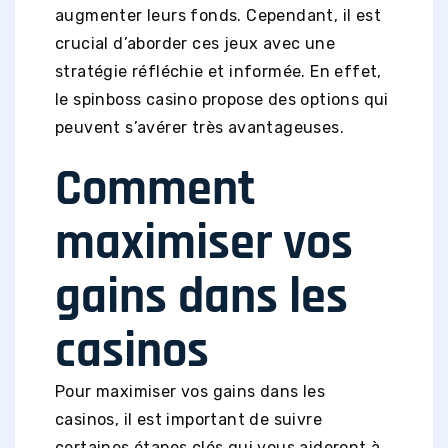
augmenter leurs fonds. Cependant, il est
crucial d’aborder ces jeux avec une
stratégie réfléchie et informée. En effet,
le spinboss casino propose des options qui
peuvent s’avérer très avantageuses.
Comment
maximiser vos
gains dans les
casinos
Pour maximiser vos gains dans les
casinos, il est important de suivre
certaines étapes clés qui vous aideront à