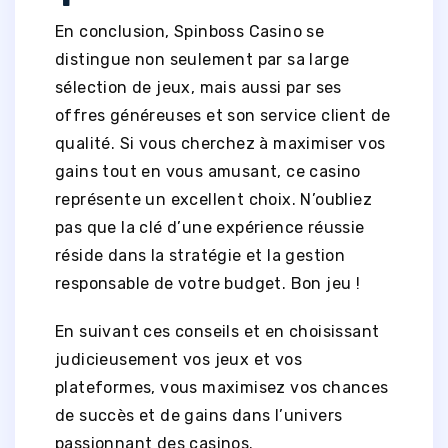
En conclusion, Spinboss Casino se
distingue non seulement par sa large
sélection de jeux, mais aussi par ses
offres généreuses et son service client de
qualité. Si vous cherchez à maximiser vos
gains tout en vous amusant, ce casino
représente un excellent choix. N’oubliez
pas que la clé d’une expérience réussie
réside dans la stratégie et la gestion
responsable de votre budget. Bon jeu !
En suivant ces conseils et en choisissant
judicieusement vos jeux et vos
plateformes, vous maximisez vos chances
de succès et de gains dans l’univers
passionnant des casinos.