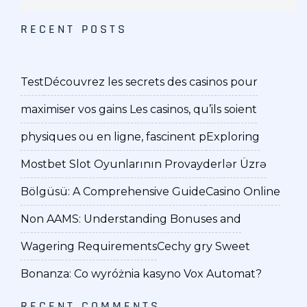
RECENT POSTS
Test
Découvrez les secrets des casinos pour
maximiser vos gains Les casinos, qu’ils soient
physiques ou en ligne, fascinent p
Exploring
Mostbet Slot Oyunlarının Provayderlər Üzrə
Bölgüsü: A Comprehensive Guide
Casino Online
Non AAMS: Understanding Bonuses and
Wagering Requirements
Cechy gry Sweet
Bonanza: Co wyróżnia kasyno Vox Automat?
RECENT COMMENTS