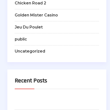
Chicken Road 2
Golden Mister Casino
Jeu Du Poulet
public
Uncategorized
Recent Posts