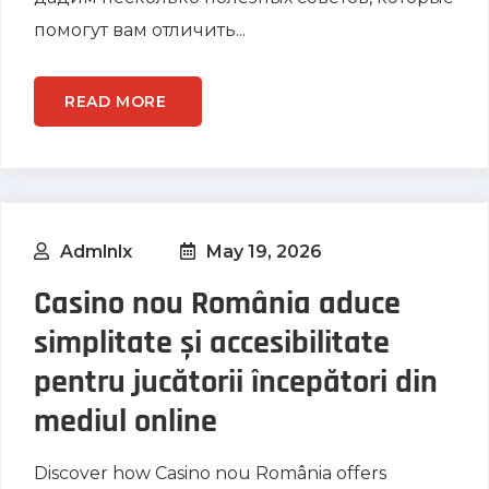
помогут вам отличить...
READ MORE
Admlnlx
May 19, 2026
Casino nou România aduce
simplitate și accesibilitate
pentru jucătorii începători din
mediul online
Discover how Casino nou România offers