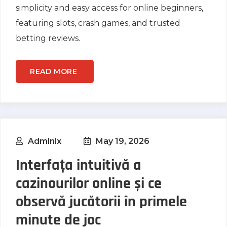
simplicity and easy access for online beginners,
featuring slots, crash games, and trusted
betting reviews.
READ MORE
Admlnlx
May 19, 2026
Interfața intuitivă a
cazinourilor online și ce
observă jucătorii în primele
minute de joc