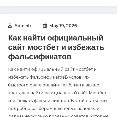
Admlnlx
May 19, 2026
Как найти официальный
сайт мостбет и избежать
фальсификатов
Как найти официальный сайт мостбет и
избежать фальсификатовВ условиях
быстрого роста онлайн-гемблинга важно
знать, как найти официальный сайт Мостбет
и избежать фальсификатов. В этой статье мы
подробно разберем ключевые аспекты и
дадим несколько полезных советов, которые