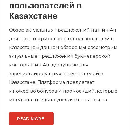
пользователей в
Казахстане
Обзор актуальных предложений на Пин Ап
для зарегистрированных пользователей в
КазахстанеВ данном обзоре мы рассмотрим
актуальные предложения букмекерской
конторы Пин Ап, доступные для
зарегистрированных пользователей в
Казахстане. Платформа предлагает
множество бонусов и промоакций, которые
могут значительно увеличить шансы на...
READ MORE