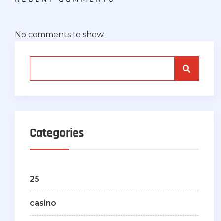
No comments to show.
Categories
25
casino