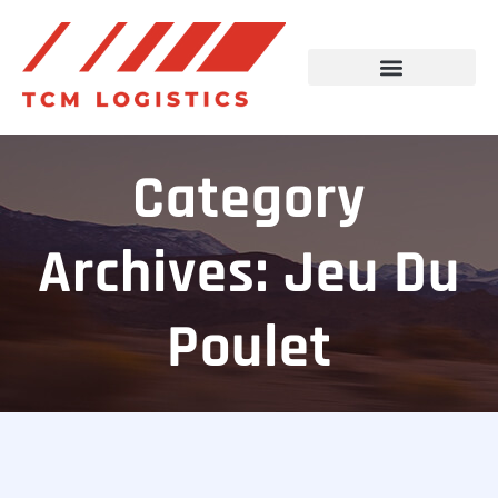
Category
Archives: Jeu Du
Poulet