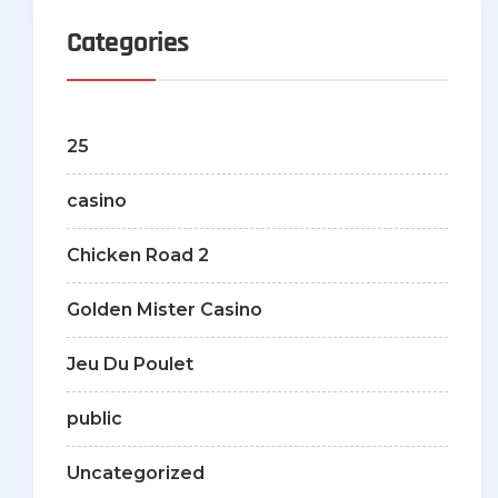
Categories
25
casino
Chicken Road 2
Golden Mister Casino
Jeu Du Poulet
public
Uncategorized