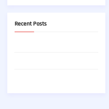
Recent Posts