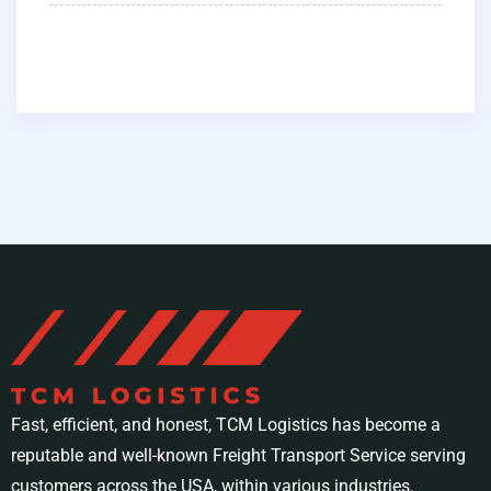
Fast, efficient, and honest, TCM Logistics has become a
reputable and well-known Freight Transport Service serving
customers across the USA, within various industries.