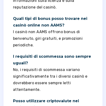
informazioni sulla licenza e sulla
reputazione del casinò.
Quali tipi di bonus posso trovare nei
casinò online non AAMS?
I casinò non AAMS offrono bonus di
benvenuto, giri gratuiti, e promozioni
periodiche.
I requisiti di scommessa sono sempre
uguali?
No, i requisiti di scommessa variano
significativamente tra i diversi casinò e
dovrebbero essere sempre letti
attentamente.
Posso utilizzare criptovalute nei