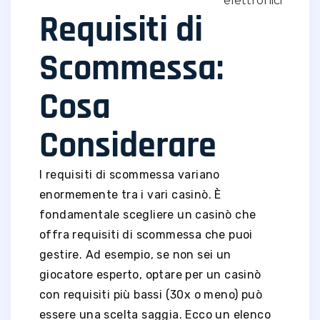
elettronici
Requisiti di
Scommessa:
Cosa
Considerare
I requisiti di scommessa variano
enormemente tra i vari casinò. È
fondamentale scegliere un casinò che
offra requisiti di scommessa che puoi
gestire. Ad esempio, se non sei un
giocatore esperto, optare per un casinò
con requisiti più bassi (30x o meno) può
essere una scelta saggia. Ecco un elenco