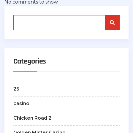
No comments to show.
Categories
25
casino
Chicken Road 2
Golden Mister Casino