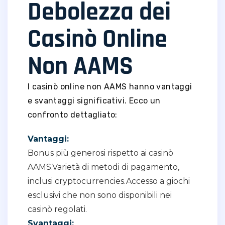
Debolezza dei
Casinò Online
Non AAMS
I casinò online non AAMS hanno vantaggi
e svantaggi significativi. Ecco un
confronto dettagliato:
Vantaggi:
Bonus più generosi rispetto ai casinò
AAMS.
Varietà di metodi di pagamento,
inclusi cryptocurrencies.
Accesso a giochi
esclusivi che non sono disponibili nei
casinò regolati.
Svantaggi: