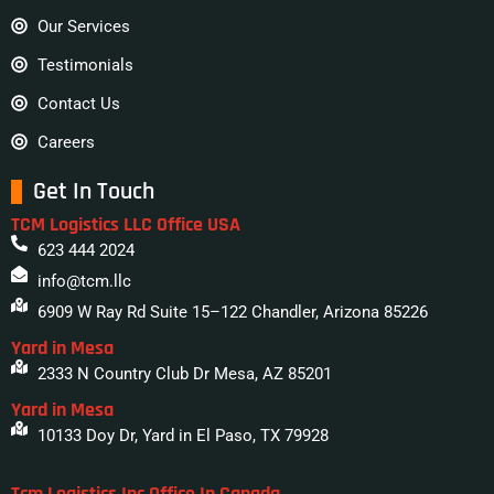
Our Services
Testimonials
Contact Us
Careers
Get In Touch
TCM Logistics LLC Office USA
623 444 2024
info@tcm.llc
6909 W Ray Rd Suite 15–122 Chandler, Arizona 85226
Yard in Mesa
2333 N Country Club Dr Mesa, AZ 85201
Yard in Mesa
10133 Doy Dr, Yard in El Paso, TX 79928
Tcm Logistics Inc Office In Canada