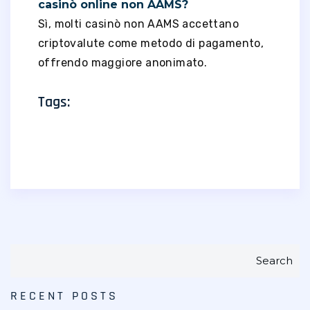
casinò online non AAMS?
Sì, molti casinò non AAMS accettano
criptovalute come metodo di pagamento,
offrendo maggiore anonimato.
Tags:
Search
RECENT POSTS