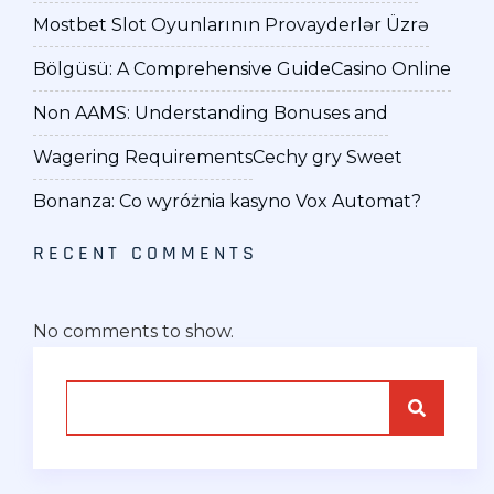
Mostbet Slot Oyunlarının Provayderlər Üzrə
Bölgüsü: A Comprehensive Guide
Casino Online
Non AAMS: Understanding Bonuses and
Wagering Requirements
Cechy gry Sweet
Bonanza: Co wyróżnia kasyno Vox Automat?
RECENT COMMENTS
No comments to show.