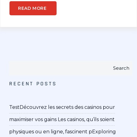
READ MORE
Search
RECENT POSTS
Test
Découvrez les secrets des casinos pour
maximiser vos gains Les casinos, qu’ils soient
physiques ou en ligne, fascinent p
Exploring