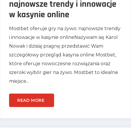
najnowsze trendy i innowacje
w kasynie online
Mostbet oferuje gry na żywo: najnowsze trendy
i innowacje w kasynie onlineNazywam się Karol
Nowak i dzisiaj pragnę przedstawić Wam
szczegółowy przegląd kasyna online Mostbet,
które oferuje nowoczesne rozwiązania oraz
szeroki wybór gier na żywo. Mostbet to idealne
miejsce...
READ MORE