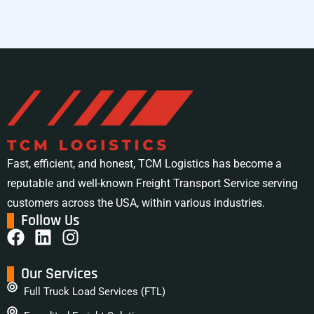
Fast, efficient, and honest, TCM Logistics has become a
reputable and well-known Freight Transport Service serving
customers across the USA, within various industries.
Follow Us
Our Services
Full Truck Load Services (FTL)