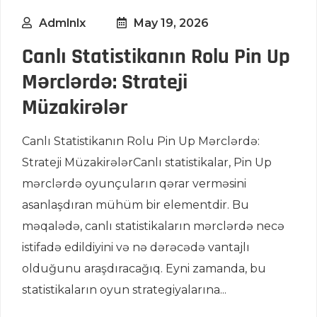
Admlnlx
May 19, 2026
Canlı Statistikanın Rolu Pin Up
Mərclərdə: Strateji
Müzakirələr
Canlı Statistikanın Rolu Pin Up Mərclərdə:
Strateji MüzakirələrCanlı statistikalar, Pin Up
mərclərdə oyunçuların qərar verməsini
asanlaşdıran mühüm bir elementdir. Bu
məqalədə, canlı statistikaların mərclərdə necə
istifadə edildiyini və nə dərəcədə vantajlı
olduğunu araşdıracağıq. Eyni zamanda, bu
statistikaların oyun strategiyalarına...