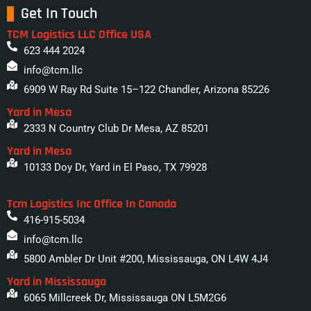
Get In Touch
TCM Logistics LLC Office USA
623 444 2024
info@tcm.llc
6909 W Ray Rd Suite 15–122 Chandler, Arizona 85226
Yard in Mesa
2333 N Country Club Dr Mesa, AZ 85201
Yard in Mesa
10133 Doy Dr, Yard in El Paso, TX 79928
Tcm Logistics Inc Office In Canada
416-915-5034
info@tcm.llc
5800 Ambler Dr Unit #200, Mississauga, ON L4W 4J4
Yard in Mississauga
6065 Millcreek Dr, Mississauga ON L5M2G6