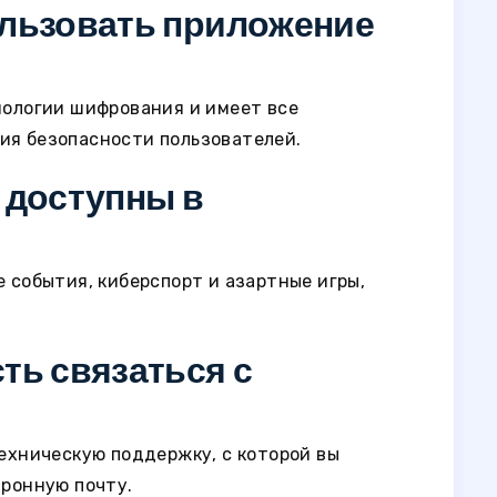
ользовать приложение
нологии шифрования и имеет все
ия безопасности пользователей.
к доступны в
 события, киберспорт и азартные игры,
сть связаться с
техническую поддержку, с которой вы
тронную почту.