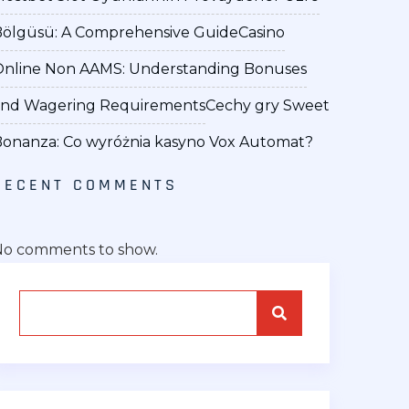
ölgüsü: A Comprehensive Guide
Casino
Online Non AAMS: Understanding Bonuses
and Wagering Requirements
Cechy gry Sweet
onanza: Co wyróżnia kasyno Vox Automat?
RECENT COMMENTS
No comments to show.