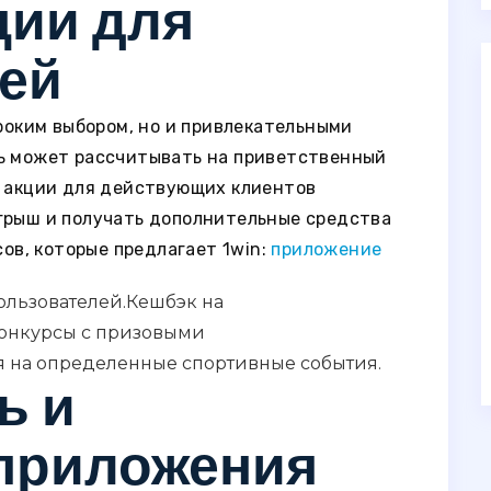
ции для
ей
ироким выбором, но и привлекательными
ь может рассчитывать на приветственный
е акции для действующих клиентов
грыш и получать дополнительные средства
сов, которые предлагает 1win:
приложение
ользователей.
Кешбэк на
конкурсы с призовыми
 на определенные спортивные события.
ь и
приложения