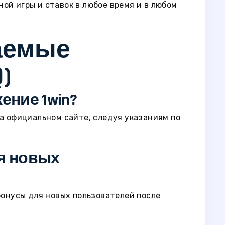
й игры и ставок в любое время и в любом
аемые
)
жение 1win?
а официальном сайте, следуя указаниям по
ля новых
бонусы для новых пользователей после