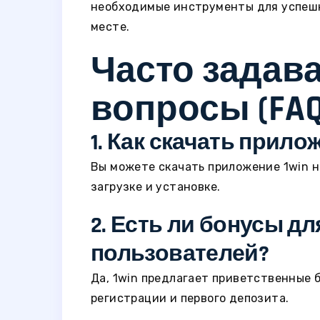
необходимые инструменты для успешно
месте.
Часто задав
вопросы (FAQ
1. Как скачать прило
Вы можете скачать приложение 1win н
загрузке и установке.
2. Есть ли бонусы д
пользователей?
Да, 1win предлагает приветственные 
регистрации и первого депозита.