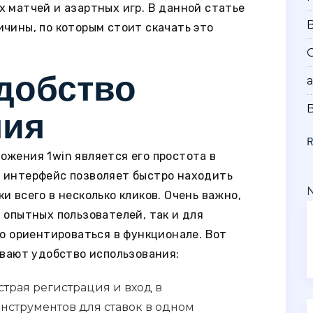
 матчей и азартных игр. В данной статье
B
чины, по которым стоит скачать это
удобство
B
ния
жения 1win является его простота в
 интерфейс позволяет быстро находить
 всего в несколько кликов. Очень важно,
 опытных пользователей, так и для
ко ориентироваться в функционале. Вот
ивают удобство использования:
трая регистрация и вход в
нструментов для ставок в одном