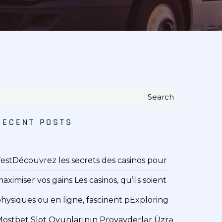
Search
RECENT POSTS
est
Découvrez les secrets des casinos pour
aximiser vos gains Les casinos, qu’ils soient
hysiques ou en ligne, fascinent p
Exploring
ostbet Slot Oyunlarının Provayderlər Üzrə