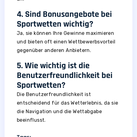
4. Sind Bonusangebote bei
Sportwetten wichtig?
Ja, sie können Ihre Gewinne maximieren
und bieten oft einen Wettbewerbsvorteil
gegenüber anderen Anbietern.
5. Wie wichtig ist die
Benutzerfreundlichkeit bei
Sportwetten?
Die Benutzerfreundlichkeit ist
entscheidend für das Wetterlebnis, da sie
die Navigation und die Wettabgabe
beeinflusst.