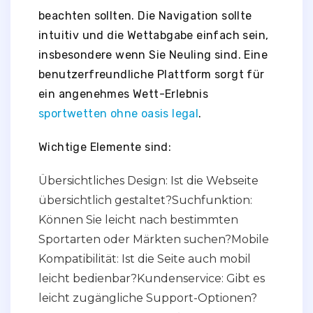
beachten sollten. Die Navigation sollte
intuitiv und die Wettabgabe einfach sein,
insbesondere wenn Sie Neuling sind. Eine
benutzerfreundliche Plattform sorgt für
ein angenehmes Wett-Erlebnis
sportwetten ohne oasis legal
.
Wichtige Elemente sind:
Übersichtliches Design: Ist die Webseite
übersichtlich gestaltet?
Suchfunktion:
Können Sie leicht nach bestimmten
Sportarten oder Märkten suchen?
Mobile
Kompatibilität: Ist die Seite auch mobil
leicht bedienbar?
Kundenservice: Gibt es
leicht zugängliche Support-Optionen?