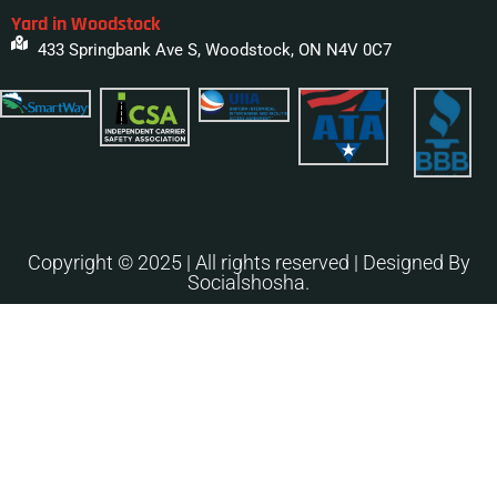
Yard in Woodstock
433 Springbank Ave S, Woodstock, ON N4V 0C7
Copyright © 2025 | All rights reserved | Designed By
Socialshosha.