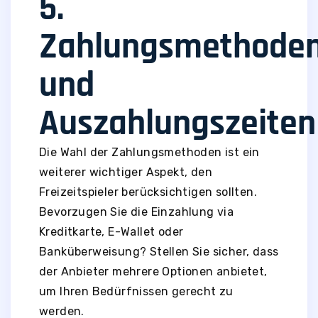
5.
Zahlungsmethode
und
Auszahlungszeiten
Die Wahl der Zahlungsmethoden ist ein
weiterer wichtiger Aspekt, den
Freizeitspieler berücksichtigen sollten.
Bevorzugen Sie die Einzahlung via
Kreditkarte, E-Wallet oder
Banküberweisung? Stellen Sie sicher, dass
der Anbieter mehrere Optionen anbietet,
um Ihren Bedürfnissen gerecht zu
werden.