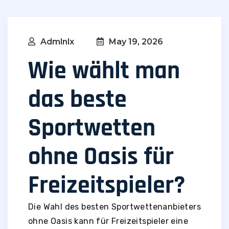
Admlnlx
May 19, 2026
Wie wählt man
das beste
Sportwetten
ohne Oasis für
Freizeitspieler?
Die Wahl des besten Sportwettenanbieters
ohne Oasis kann für Freizeitspieler eine