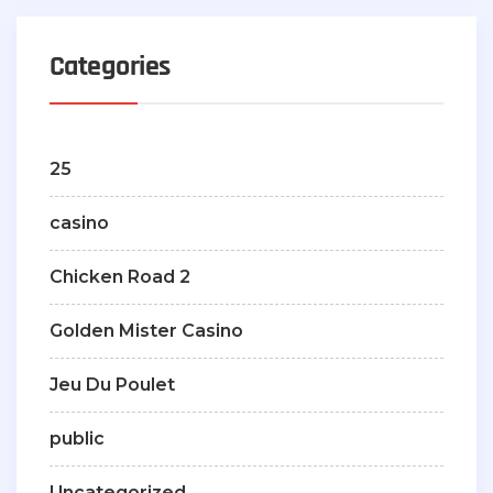
Categories
25
casino
Chicken Road 2
Golden Mister Casino
Jeu Du Poulet
public
Uncategorized