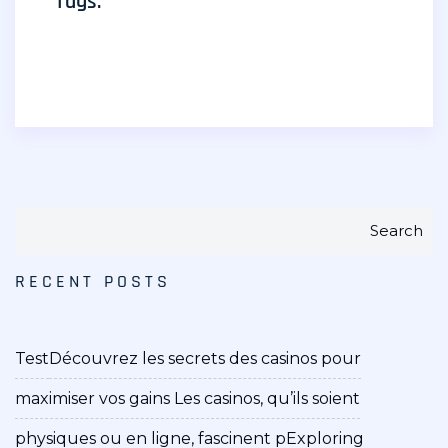
Tags:
Search
RECENT POSTS
Test
Découvrez les secrets des casinos pour
maximiser vos gains Les casinos, qu’ils soient
physiques ou en ligne, fascinent p
Exploring