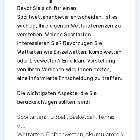
Bevor Sie sich für einen
Sportwettenanbieter entscheiden, ist es
wichtig, Ihre eigenen Wettpräferenzen zu
verstehen. Welche Sportarten
interessieren Sie? Bevorzugen Sie
Wettarten wie Einzelwetten, Kombiwetten
oder Livewetten? Eine klare Vorstellung
von Ihren Vorlieben wird Ihnen helfen,
eine informierte Entscheidung zu treffen.
Die wichtigsten Aspekte, die Sie
berücksichtigen sollten, sind:
Sportarten: Fußball, Basketball, Tennis
etc.
Wettarten: Einfachwetten, Akumulatoren