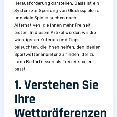
Herausforderung darstellen. Oasis ist ein
System zur Sperrung von Glücksspielern,
und viele Spieler suchen nach
Alternativen, die ihnen mehr Freiheit
bieten. In diesem Artikel werden wir die
wichtigsten Kriterien und Tipps
beleuchten, die Ihnen helfen, den idealen
Sportwettenanbieter zu finden, der zu
Ihren Bedürfnissen als Freizeitspieler
passt.
1. Verstehen Sie
Ihre
Wettpräferenzen