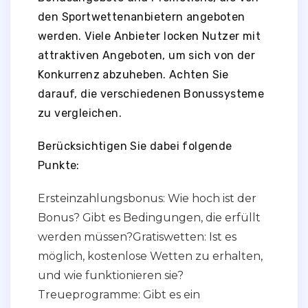
den Sportwettenanbietern angeboten
werden. Viele Anbieter locken Nutzer mit
attraktiven Angeboten, um sich von der
Konkurrenz abzuheben. Achten Sie
darauf, die verschiedenen Bonussysteme
zu vergleichen.
Berücksichtigen Sie dabei folgende
Punkte:
Ersteinzahlungsbonus: Wie hoch ist der
Bonus? Gibt es Bedingungen, die erfüllt
werden müssen?
Gratiswetten: Ist es
möglich, kostenlose Wetten zu erhalten,
und wie funktionieren sie?
Treueprogramme: Gibt es ein