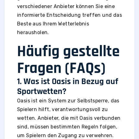
verschiedener Anbieter können Sie eine
informierte Entscheidung treffen und das
Beste aus Ihrem Wetterlebnis
herausholen.
Häufig gestellte
Fragen (FAQs)
1. Was ist Oasis in Bezug auf
Sportwetten?
Oasis ist ein System zur Selbstsperre, das
Spielern hilft, verantwortungsvoll zu
wetten. Anbieter, die mit Oasis verbunden
sind, müssen bestimmten Regeln folgen,
um Spielern den Zugang zu verwehren.