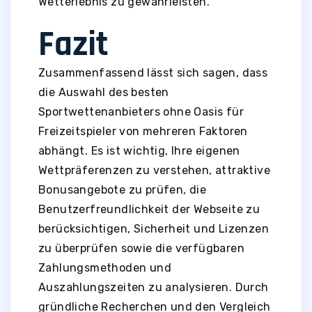
Wetterlebnis zu gewährleisten.
Fazit
Zusammenfassend lässt sich sagen, dass
die Auswahl des besten
Sportwettenanbieters ohne Oasis für
Freizeitspieler von mehreren Faktoren
abhängt. Es ist wichtig, Ihre eigenen
Wettpräferenzen zu verstehen, attraktive
Bonusangebote zu prüfen, die
Benutzerfreundlichkeit der Webseite zu
berücksichtigen, Sicherheit und Lizenzen
zu überprüfen sowie die verfügbaren
Zahlungsmethoden und
Auszahlungszeiten zu analysieren. Durch
gründliche Recherchen und den Vergleich