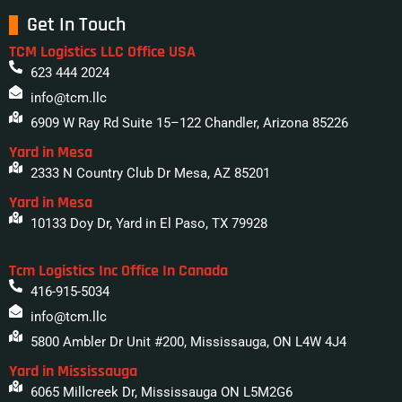
Get In Touch
TCM Logistics LLC Office USA
623 444 2024
info@tcm.llc
6909 W Ray Rd Suite 15–122 Chandler, Arizona 85226
Yard in Mesa
2333 N Country Club Dr Mesa, AZ 85201
Yard in Mesa
10133 Doy Dr, Yard in El Paso, TX 79928
Tcm Logistics Inc Office In Canada
416-915-5034
info@tcm.llc
5800 Ambler Dr Unit #200, Mississauga, ON L4W 4J4
Yard in Mississauga
6065 Millcreek Dr, Mississauga ON L5M2G6