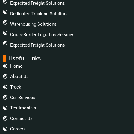
Expedited Freight Solutions
Dedicated Trucking Solutions
Warehousing Solutions
Cross-Border Logistics Services
Expedited Freight Solutions
Useful Links
Home
About Us
Track
Our Services
Testimonials
Contact Us
Careers