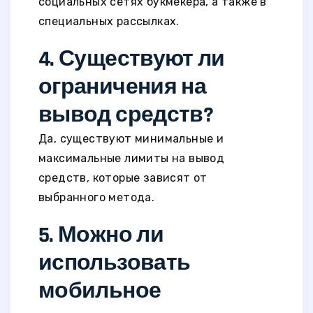
социальных сетях букмекера, а также в
специальных рассылках.
4. Существуют ли
ограничения на
вывод средств?
Да, существуют минимальные и
максимальные лимиты на вывод
средств, которые зависят от
выбранного метода.
5. Можно ли
использовать
мобильное