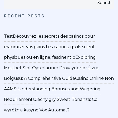
Search
RECENT POSTS
Test
Découvrez les secrets des casinos pour
maximiser vos gains Les casinos, qu’ils soient
physiques ou en ligne, fascinent p
Exploring
Mostbet Slot Oyunlarının Provayderlər Üzrə
Bölgüsü: A Comprehensive Guide
Casino Online Non
AAMS: Understanding Bonuses and Wagering
Requirements
Cechy gry Sweet Bonanza: Co
wyróżnia kasyno Vox Automat?