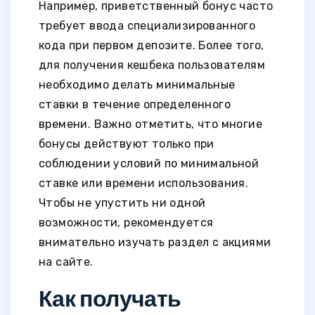
Например, приветственный бонус часто
требует ввода специализированного
кода при первом депозите. Более того,
для получения кешбека пользователям
необходимо делать минимальные
ставки в течение определенного
времени. Важно отметить, что многие
бонусы действуют только при
соблюдении условий по минимальной
ставке или времени использования.
Чтобы не упустить ни одной
возможности, рекомендуется
внимательно изучать раздел с акциями
на сайте.
Как получать